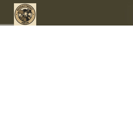
The Sapper Eagles 326th aeb
The Sapper Eagles: Geschiedenis Herbeleven en
Herdenken door Heel Europa
The Sapper Eagles is een unieke reenactmentgroep die
zich toelegt op het eerbetoon aan de Amerikaanse
engineers die vochten tijdens de Tweede Wereldoorlog.
Onze missie is niet alleen het nauwkeurig naspelen van
de geschiedenis, maar ook het vastleggen van de moed
en vastberadenheid die de engineers uit die tijd
kenmerkten. Dit doen we door verschillende eenheden
uit te beelden in verschillende landen met als hoofd
uitbeelding 326th Airborne Engineer Batalion (AEB).
Toegewijde en Enthousiaste Re-enactors
The Sapper Eagles is geen gewone reenactmentgroep.
De groep bestaat uit gepassioneerde en enthousiaste